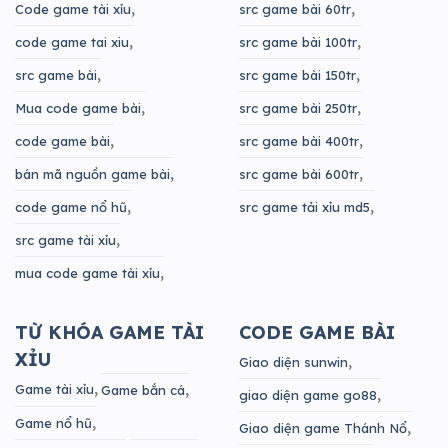
Code game tài xỉu
src game bài 60tr
code game tai xiu
src game bài 100tr
src game bài
src game bài 150tr
Mua code game bài
src game bài 250tr
code game bài
src game bài 400tr
bán mã nguồn game bài
src game bài 600tr
code game nổ hũ
src game tải xỉu md5
src game tài xỉu
mua code game tài xỉu
TỪ KHÓA GAME TÀI
CODE GAME BÀI
XỈU
Giao diện sunwin
Game tài xỉu
Game bắn cá
giao diện game go88
Game nổ hũ
Giao diện game Thánh Nổ