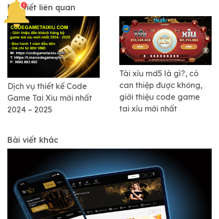
Bài viết liên quan
Tài xỉu md5 là gì?, có
can thiệp được không,
Dịch vụ thiết kế Code
giới thiệu code game
Game Tai Xiu mới nhất
tai xỉu mới nhất
2024 – 2025
Bài viết khác