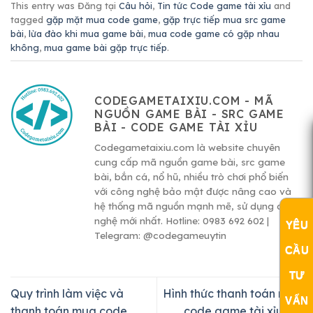
This entry was Đăng tại
Câu hỏi
,
Tin tức Code game tài xỉu
and
tagged
gặp mặt mua code game
,
gặp trực tiếp mua src game
bài
,
lừa đào khi mua game bài
,
mua code game có gặp nhau
không
,
mua game bài gặp trực tiếp
.
CODEGAMETAIXIU.COM - MÃ
NGUỒN GAME BÀI - SRC GAME
BÀI - CODE GAME TÀI XỈU
Codegametaixiu.com là website chuyên
cung cấp mã nguồn game bài, src game
bài, bắn cá, nổ hũ, nhiều trò chơi phổ biến
với công nghệ bảo mật được nâng cao và
hệ thống mã nguồn mạnh mẽ, sử dụng công
nghệ mới nhất. Hotline: 0983 692 602 |
YÊU
Telegram: @codegameuytin
CẦU
TƯ
Quy trình làm việc và
Hình thức thanh toán mua
VẤN
thanh toán mua code
code game tài xỉu thế