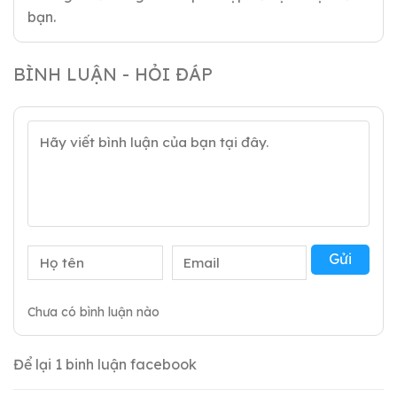
bạn.
BÌNH LUẬN - HỎI ĐÁP
Gửi
Chưa có bình luận nào
Để lại 1 binh luận facebook