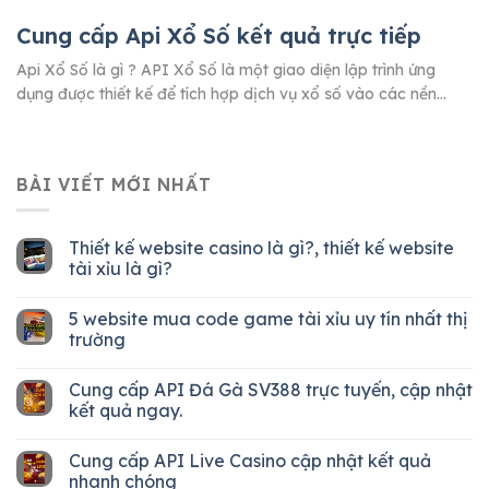
Cung cấp Api Xổ Số kết quả trực tiếp
Api Xổ Số là gì ? API Xổ Số là một giao diện lập trình ứng
dụng được thiết kế để tích hợp dịch vụ xổ số vào các nền...
BÀI VIẾT MỚI NHẤT
Thiết kế website casino là gì?, thiết kế website
tài xỉu là gì?
5 website mua code game tài xỉu uy tín nhất thị
trường
Cung cấp API Đá Gà SV388 trực tuyến, cập nhật
kết quả ngay.
Cung cấp API Live Casino cập nhật kết quả
nhanh chóng