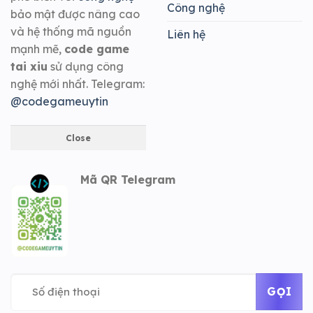
Công nghệ
bảo mật được nâng cao
và hệ thống mã nguồn
Liên hệ
mạnh mẽ,
code game
tai xiu
sử dụng công
nghệ mới nhất. Telegram:
@codegameuytin
Close
Mã QR Telegram