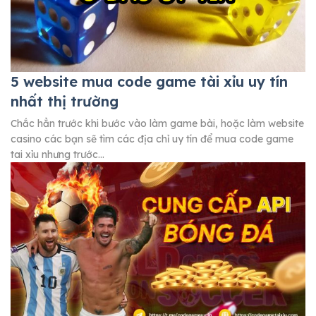
5 website mua code game tài xỉu uy tín
nhất thị trường
Chắc hẳn trước khi bước vào làm game bài, hoặc làm website
casino các bạn sẽ tìm các địa chỉ uy tín để mua code game
tai xỉu nhưng trước...