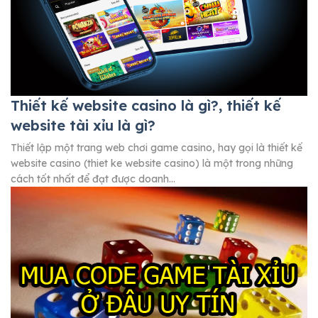
Thiết kế website casino là gì?, thiết kế
website tài xỉu là gì?
Thiết lập một trang web chơi game casino, hay gọi là thiết kế
website casino (thiet ke website casino) là một trong những
cách tốt nhất để đạt được doanh...