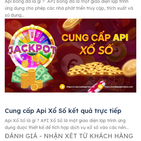
Api bóng đá là gì ? API bóng đá là một giao diện lập trình
ứng dụng cho phép các nhà phát triển truy cập, trích xuất và
sử dụng...
Cung cấp Api Xổ Số kết quả trực tiếp
Api Xổ Số là gì ? API Xổ Số là một giao diện lập trình ứng
dụng được thiết kế để tích hợp dịch vụ xổ số vào các nền...
ĐÁNH GIÁ - NHẬN XÉT TỪ KHÁCH HÀNG