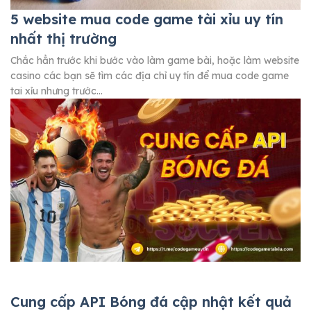
5 website mua code game tài xỉu uy tín
nhất thị trường
Chắc hẳn trước khi bước vào làm game bài, hoặc làm website
casino các bạn sẽ tìm các địa chỉ uy tín để mua code game
tai xỉu nhưng trước...
Cung cấp API Bóng đá cập nhật kết quả