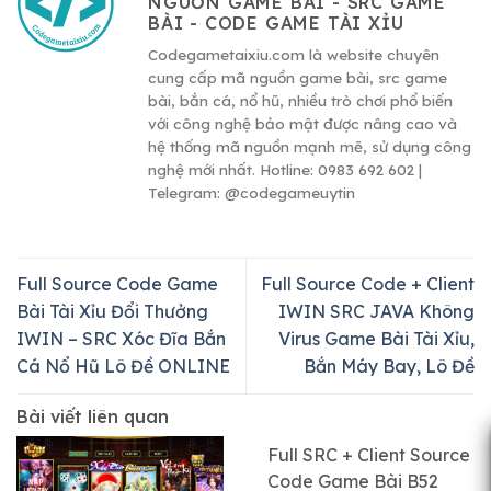
NGUỒN GAME BÀI - SRC GAME
BÀI - CODE GAME TÀI XỈU
Codegametaixiu.com là website chuyên
cung cấp mã nguồn game bài, src game
bài, bắn cá, nổ hũ, nhiều trò chơi phổ biến
với công nghệ bảo mật được nâng cao và
hệ thống mã nguồn mạnh mẽ, sử dụng công
nghệ mới nhất. Hotline: 0983 692 602 |
Telegram: @codegameuytin
Full Source Code Game
Full Source Code + Client
Bài Tài Xỉu Đổi Thưởng
IWIN SRC JAVA Không
IWIN – SRC Xóc Đĩa Bắn
Virus Game Bài Tài Xỉu,
Cá Nổ Hũ Lô Đề ONLINE
Bắn Máy Bay, Lô Đề
Bài viết liên quan
Full SRC + Client Source
Code Game Bài B52