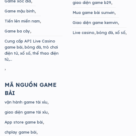
Game xóc đĩa
giao diện game b29
Game mậu binh
Mua game bài sunwin
Tiến lên miền nam
Giao diện game kemvin
Game ba cây
Live casino
bóng đá, xổ số
Cung cấp API Live Casino
game bài, bóng đá, trò chơi
điện tử, xổ số, thể thao điện
tử,…
MÃ NGUỒN GAME
BÀI
vận hành game tài xỉu
giao diện game tài xỉu
App store game bài
chplay game bài