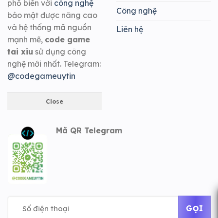
phổ biến với
công nghệ
Công nghệ
bảo mật được nâng cao
và hệ thống mã nguồn
Liên hệ
mạnh mẽ,
code game
tai xiu
sử dụng công
nghệ mới nhất. Telegram:
@codegameuytin
Close
Mã QR Telegram