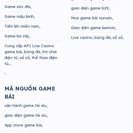
Game xóc đĩa
giao diện game b29
Game mậu binh
Mua game bài sunwin
Tiến lên miền nam
Giao diện game kemvin
Game ba cây
Live casino
bóng đá, xổ số
Cung cấp API Live Casino
game bài, bóng đá, trò chơi
điện tử, xổ số, thể thao điện
tử,…
MÃ NGUỒN GAME
BÀI
vận hành game tài xỉu
giao diện game tài xỉu
App store game bài