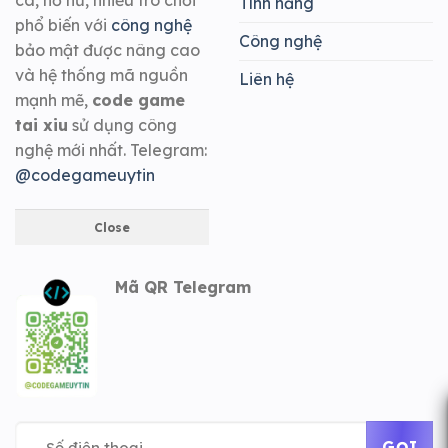
cá, nổ hũ, nhiều trò chơi
Tính năng
phổ biến với
công nghệ
Công nghệ
bảo mật được nâng cao
và hệ thống mã nguồn
Liên hệ
mạnh mẽ,
code game
tai xiu
sử dụng công
nghệ mới nhất. Telegram:
@codegameuytin
Close
Mã QR Telegram