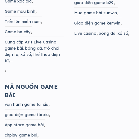
Game xóc đĩa
giao diện game b29
Game mậu binh
Mua game bài sunwin
Tiến lên miền nam
Giao diện game kemvin
Game ba cây
Live casino
bóng đá, xổ số
Cung cấp API Live Casino
game bài, bóng đá, trò chơi
điện tử, xổ số, thể thao điện
tử,…
MÃ NGUỒN GAME
BÀI
vận hành game tài xỉu
giao diện game tài xỉu
App store game bài
chplay game bài