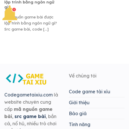
lập trình bằng ngôn ngữ
gì?
Mã nguồn game bài được
lập trình bằng ngôn ngữ gì?
Src game bài, code [...]
Về chúng tôi
Code game tài xỉu
Codegametaixiu.com
là
website chuyên cung
Giới thiệu
cấp
mã nguồn game
Báo giá
bài
,
src game bài
, bắn
cá, nổ hũ, nhiều trò chơi
Tính năng