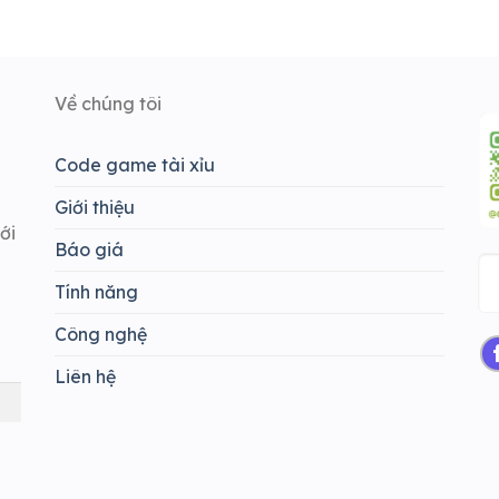
Về chúng tôi
Code game tài xỉu
Giới thiệu
ới
Báo giá
Tính năng
Công nghệ
Liên hệ