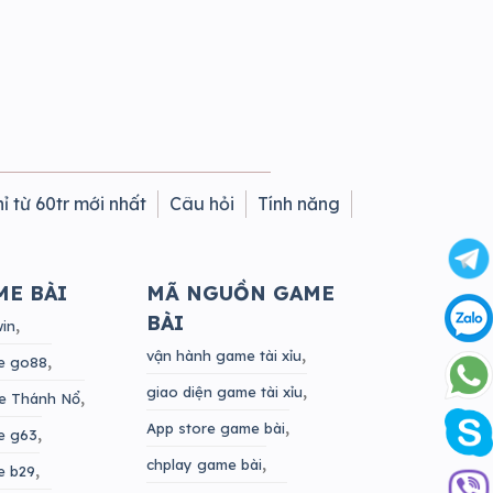
ỉ từ 60tr mới nhất
Câu hỏi
Tính năng
ME BÀI
MÃ NGUỒN GAME
BÀI
win
vận hành game tài xỉu
e go88
giao diện game tài xỉu
e Thánh Nổ
App store game bài
e g63
chplay game bài
e b29