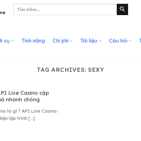
Search Button
Search
for:
ame
h vụ
Tính năng
Chi phí
Tài liệu
Câu hỏi
TAG ARCHIVES:
SEXY
PI Live Casino cập
uả nhanh chóng
no là gì ? API Live Casino :
ện lập trình [...]