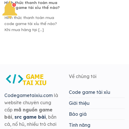
Hình thức thanh toán mua
code game tài xỉu thế nào?
Hình thức thanh toán mua
code game tài xỉu thế nào?
Khi mua hàng tại [...]
Về chúng tôi
Code game tài xỉu
Codegametaixiu.com
là
website chuyên cung
Giới thiệu
cấp
mã nguồn game
Báo giá
bài
,
src game bài
, bắn
cá, nổ hũ, nhiều trò chơi
Tính năng