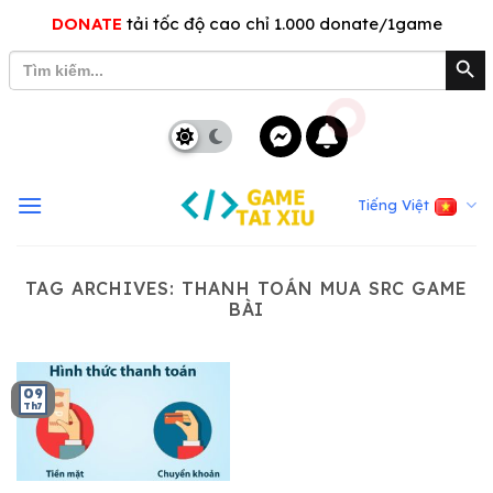
Skip
DONATE
tải tốc độ cao chỉ 1.000 donate/1game
to
Search Bu
Search
content
for:
8
Tiếng Việt
TAG ARCHIVES:
THANH TOÁN MUA SRC GAME
BÀI
09
Th7