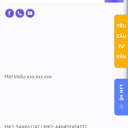
YÊU
CẦU
TƯ
VẤN
Mật khẩu: xxx.xxx.xxx
LIN HỆ
MK1: 544861142 | MK2: 446452434221