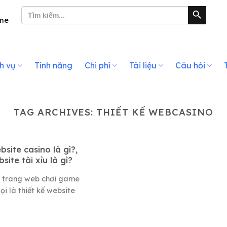
Search Button
Search
for:
ame
h vụ
Tính năng
Chi phí
Tài liệu
Câu hỏi
TAG ARCHIVES:
THIẾT KẾ WEBCASINO
bsite casino là gì?,
site tài xỉu là gì?
t trang web chơi game
ọi là thiết kế website