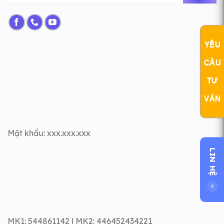
YÊU
CẦU
TƯ
VẤN
Mật khẩu: xxx.xxx.xxx
LIN HỆ
MK1: 544861142 | MK2: 446452434221