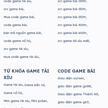
code game tai xiu
src game bài 100tr
src game bài
src game bài 150tr
Mua code game bài
src game bài 250tr
code game bài
src game bài 400tr
bán mã nguồn game bài
src game bài 600tr
code game nổ hũ
src game tải xỉu md5
src game tài xỉu
mua code game tài xỉu
TỪ KHÓA GAME TÀI
CODE GAME BÀI
XỈU
Giao diện sunwin
Game tài xỉu
Game bắn cá
giao diện game go88
Game nổ hũ
Giao diện game Thánh Nổ
Mini game tài xỉu
Mini poker
giao diện game g63